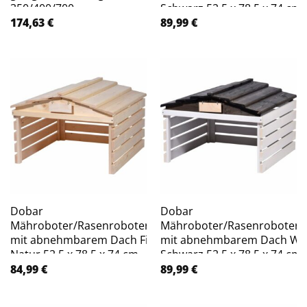
350/400/700 –
Schwarz 52,5 x 78,5 x 74 cm
transparent
174,63
€
89,99
€
Dobar
Dobar
Mähroboter/Rasenrobotergarage
Mähroboter/Rasenroboterg
mit abnehmbarem Dach Fichte
mit abnehmbarem Dach We
Natur 52,5 x 78,5 x 74 cm
Schwarz 52,5 x 78,5 x 74 cm
84,99
€
89,99
€