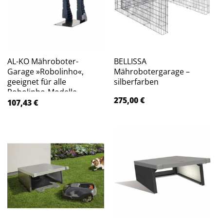
AL-KO Mähroboter-
BELLISSA
Garage »Robolinho«,
Mährobotergarage –
geeignet für alle
silberfarben
Robolinho-Modelle –
275,00
€
schwarz
107,43
€