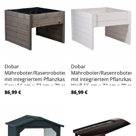
Dobar
Dobar
Mähroboter/Rasenrobotergarage
Mähroboter/Rasenroboterg
mit integriertem Pflanzkasten
mit integriertem Pflanzkast
Grau 56 cm x 73 cm x 79 cm
Weiß 56 cm x 73 cm x 79 cm
86,99
€
86,99
€