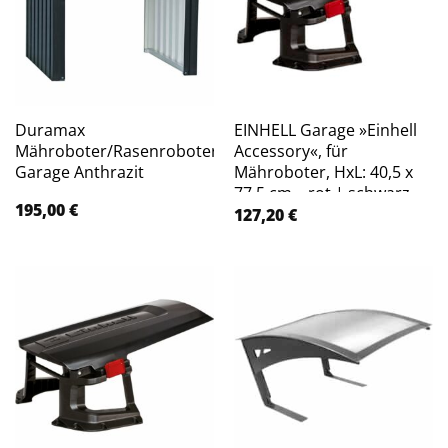
Duramax
EINHELL Garage »Einhell
Mähroboter/Rasenroboter-
Accessory«, für
Garage Anthrazit
Mähroboter, HxL: 40,5 x
77,5 cm – rot | schwarz
195,00
€
127,20
€