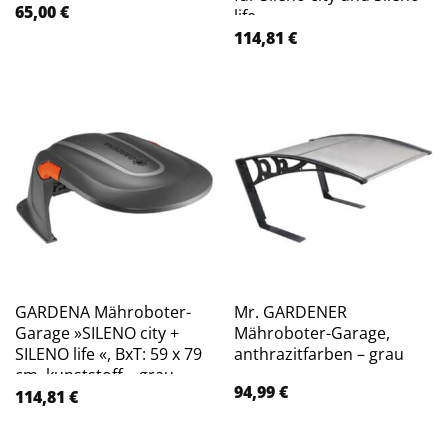
65,00
€
life
114,81
€
GARDENA Mähroboter-
Mr. GARDENER
Garage »SILENO city +
Mähroboter-Garage,
SILENO life «, BxT: 59 x 79
anthrazitfarben – grau
cm, kunststoff – grau
94,99
€
114,81
€