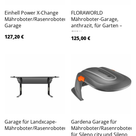
Einhell Power X-Change
FLORAWORLD
Mähroboter/Rasenroboter-
Mähroboter-Garage,
Garage
anthrazit, für Garten –
grau
127,20
€
125,00
€
Garage für Landxcape-
Gardena Garage für
Mähroboter/Rasenroboter
Mähroboter/Rasenroboter
für Sileno city und Sileno