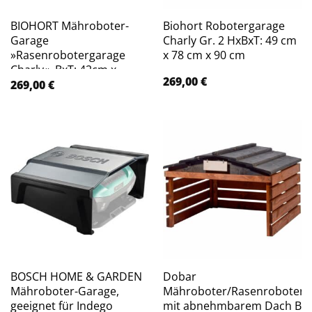
BIOHORT Mähroboter-
Biohort Robotergarage
Garage
Charly Gr. 2 HxBxT: 49 cm
»Rasenrobotergarage
x 78 cm x 90 cm
Charly«, BxT: 42cm x
269,00
€
45.5cm – grau
269,00
€
BOSCH HOME & GARDEN
Dobar
Mähroboter-Garage,
Mähroboter/Rasenroboterg
geeignet für Indego
mit abnehmbarem Dach Br