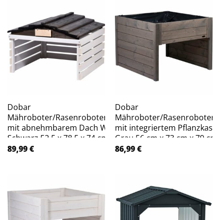
Dobar
Dobar
Mähroboter/Rasenrobotergarage
Mähroboter/Rasenroboterg
mit abnehmbarem Dach Weiß
mit integriertem Pflanzkast
Schwarz 52,5 x 78,5 x 74 cm
Grau 56 cm x 73 cm x 79 cm
89,99
€
86,99
€