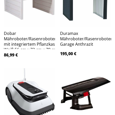
Dobar
Duramax
Mähroboter/Rasenrobotergarage
Mähroboter/Rasenroboter-
mit integriertem Pflanzkasten
Garage Anthrazit
Weiß 56 cm x 73 cm x 79 cm
195,00
€
86,99
€