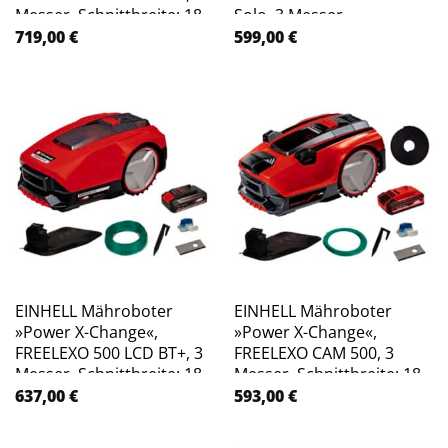
Messer, Schnittbreite: 18
Solo, 3 Messer,
cm – rot
Schnittbreite: 18 cm – rot
719,00
€
599,00
€
EINHELL Mähroboter
EINHELL Mähroboter
»Power X-Change«,
»Power X-Change«,
FREELEXO 500 LCD BT+, 3
FREELEXO CAM 500, 3
Messer, Schnittbreite: 18
Messer, Schnittbreite: 18
cm – rot
cm – rot
637,00
€
593,00
€