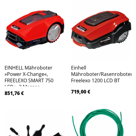
EINHELL Mähroboter
Einhell
»Power X-Change«,
Mähroboter/Rasenroboter
FREELEXO SMART 750
Freelexo 1200 LCD BT
LCD+, 3 Messer,
719,00
€
Schnittbreite: 18 cm – rot
851,76
€