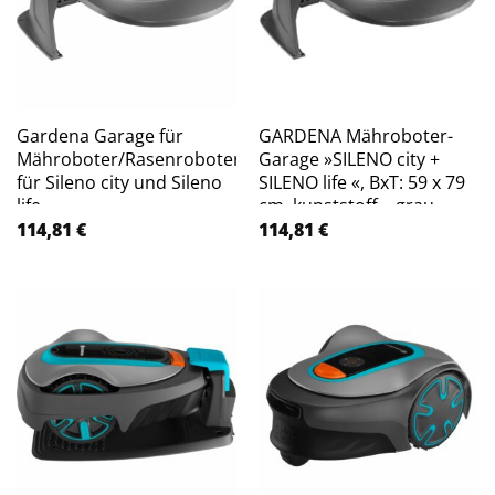
Gardena Garage für
GARDENA Mähroboter-
Mähroboter/Rasenroboter
Garage »SILENO city +
für Sileno city und Sileno
SILENO life «, BxT: 59 x 79
life
cm, kunststoff – grau
114,81
€
114,81
€