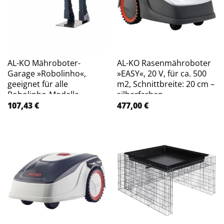
AL-KO Mähroboter-
AL-KO Rasenmähroboter
Garage »Robolinho«,
»EASY«, 20 V, für ca. 500
geeignet für alle
m2, Schnittbreite: 20 cm –
Robolinho-Modelle –
silberfarben
schwarz
107,43
€
477,00
€