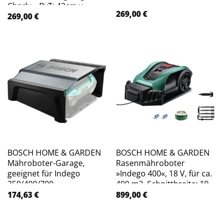
Charly«, BxT: 42cm x
269,00
€
45.5cm – grau
269,00
€
BOSCH HOME & GARDEN
BOSCH HOME & GARDEN
Mähroboter-Garage,
Rasenmähroboter
geeignet für Indego
»Indego 400«, 18 V, für ca.
350/400/700 –
400 m2, Schnittbreite: 19
transparent
cm – gruen
174,63
€
899,00
€