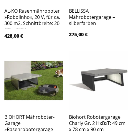
AL-KO Rasenmähroboter
BELLISSA
»Robolinho«, 20 V, für ca.
Mährobotergarage –
300 m2, Schnittbreite: 20
silberfarben
cm – grau
275,00
€
428,00
€
BIOHORT Mähroboter-
Biohort Robotergarage
Garage
Charly Gr. 2 HxBxT: 49 cm
»Rasenrobotergarage
x 78 cm x 90 cm