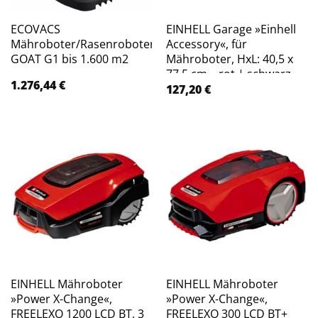
ECOVACS
EINHELL Garage »Einhell
Mähroboter/Rasenroboter
Accessory«, für
GOAT G1 bis 1.600 m2
Mähroboter, HxL: 40,5 x
77,5 cm – rot | schwarz
1.276,44
€
127,20
€
EINHELL Mähroboter
EINHELL Mähroboter
»Power X-Change«,
»Power X-Change«,
FREELEXO 1200 LCD BT, 3
FREELEXO 300 LCD BT+