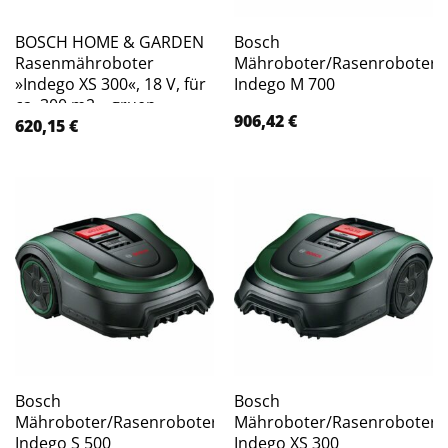
BOSCH HOME & GARDEN
Bosch
Rasenmähroboter
Mähroboter/Rasenroboter
»Indego XS 300«, 18 V, für
Indego M 700
ca. 300 m2 – gruen
906,42
€
620,15
€
Bosch
Bosch
Mähroboter/Rasenroboter
Mähroboter/Rasenroboter
Indego S 500
Indego XS 300