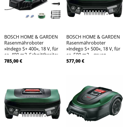
BOSCH HOME & GARDEN
BOSCH HOME & GARDEN
Rasenmähroboter
Rasenmähroboter
»Indego S+ 400«, 18 V, für
»Indego S+ 500«, 18 V, für
ca. 400 m2, Schnittbreite:
ca. 500 m2 – gruen
19 cm – gruen
785,00
€
577,00
€