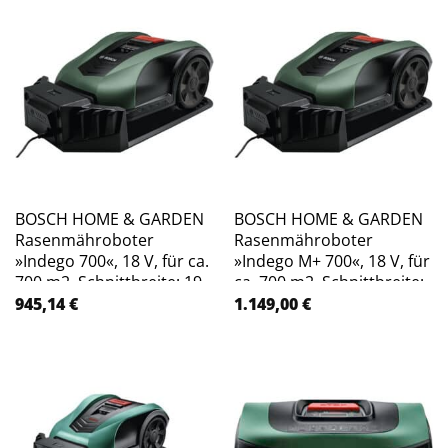
BOSCH HOME & GARDEN
BOSCH HOME & GARDEN
Rasenmähroboter
Rasenmähroboter
»Indego 700«, 18 V, für ca.
»Indego M+ 700«, 18 V, für
700 m2, Schnittbreite: 19
ca. 700 m2, Schnittbreite:
cm – gruen
19 cm – gruen
945,14
€
1.149,00
€