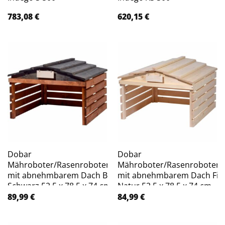
783,08
€
620,15
€
Dobar
Dobar
Mähroboter/Rasenrobotergarage
Mähroboter/Rasenroboterg
mit abnehmbarem Dach Braun
mit abnehmbarem Dach Fic
Schwarz 52,5 x 78,5 x 74 cm
Natur 52,5 x 78,5 x 74 cm
89,99
€
84,99
€