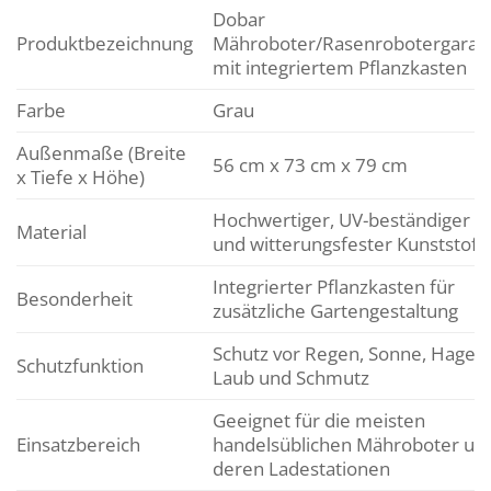
Dobar
Produktbezeichnung
Mähroboter/Rasenrobotergarag
mit integriertem Pflanzkasten
Farbe
Grau
Außenmaße (Breite
56 cm x 73 cm x 79 cm
x Tiefe x Höhe)
Hochwertiger, UV-beständiger
Material
und witterungsfester Kunststoff
Integrierter Pflanzkasten für
Besonderheit
zusätzliche Gartengestaltung
Schutz vor Regen, Sonne, Hagel,
Schutzfunktion
Laub und Schmutz
Geeignet für die meisten
Einsatzbereich
handelsüblichen Mähroboter un
deren Ladestationen