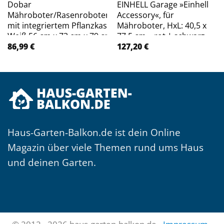
Dobar
EINHELL Garage »Einhell
Mähroboter/Rasenrobotergarage
Accessory«, für
mit integriertem Pflanzkasten
Mähroboter, HxL: 40,5 x
Weiß 56 cm x 73 cm x 79 cm
77,5 cm – rot | schwarz
86,99
€
127,20
€
Haus-Garten-Balkon.de ist dein Online
Magazin über viele Themen rund ums Haus
und deinen Garten.