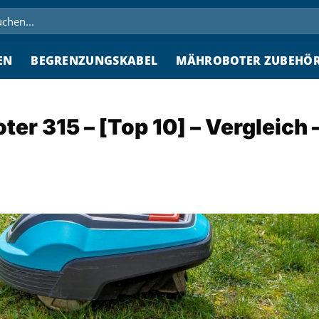
hen
h:
EN
BEGRENZUNGSKABEL
MÄHROBOTER ZUBEHÖ
r 315 – [Top 10] – Vergleich 