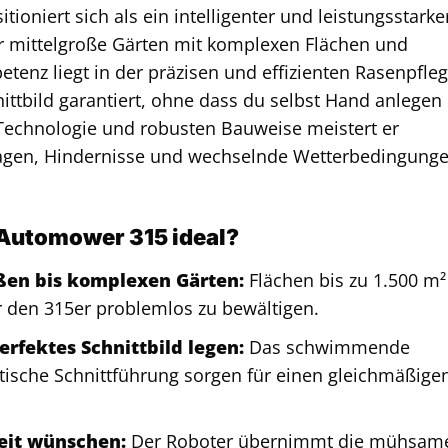
oniert sich als ein intelligenter und leistungsstarke
r mittelgroße Gärten mit komplexen Flächen und
tenz liegt in der präzisen und effizienten Rasenpfleg
nittbild garantiert, ohne dass du selbst Hand anlegen
n Technologie und robusten Bauweise meistert er
agen, Hindernisse und wechselnde Wetterbedingung
 Automower 315 ideal?
oßen bis komplexen Gärten:
Flächen bis zu 1.500 m²
ür den 315er problemlos zu bewältigen.
rfektes Schnittbild legen:
Das schwimmende
ische Schnittführung sorgen für einen gleichmäßige
zeit wünschen:
Der Roboter übernimmt die mühsam