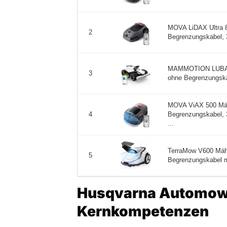
MOVA LiDAX Ultra 
2
Begrenzungskabel, 3
MAMMOTION LUBA M
3
ohne Begrenzungska
MOVA ViAX 500 Mäh
Begrenzungskabel, 
4
...
TerraMow V600 Mäh
5
Begrenzungskabel m
Husqvarna Automowe
Kernkompetenzen