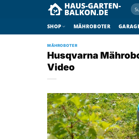
Zum
Suc
Inhalt
nac
springen
SHOP
MÄHROBOTER
GARAG
MÄHROBOTER
Husqvarna Mährobote
Video