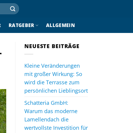
R
RATGEBER
ALLGEMEIN
NEUESTE BEITRÄGE
–
Kleine Veränderungen
mit großer Wirkung: So
wird die Terrasse zum
persönlichen Lieblingsort
Schatteria GmbH:
Warum das moderne
Lamellendach die
wertvollste Investition für