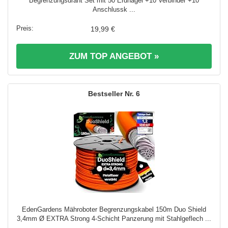
Begrenzungsdraht Set mit 50 Erdnägel +10 Verbinder +10
Anschlussk ...
19,99 €
ZUM TOP ANGEBOT »
6
EdenGardens Mähroboter Begrenzungskabel 150m Duo Shield
3,4mm Ø EXTRA Strong 4-Schicht Panzerung mit Stahlgeflech ...