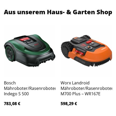
Aus unserem Haus- & Garten Shop
Bosch
Worx Landroid
Mähroboter/Rasenroboter
Mähroboter/Rasenroboter
Indego S 500
M700 Plus – WR167E
783,08
€
598,29
€