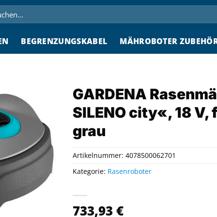
hen
h:
EN
BEGRENZUNGSKABEL
MÄHROBOTER ZUBEHÖ
GARDENA Rasenmäh
SILENO city«, 18 V, 
grau
Artikelnummer:
4078500062701
Kategorie:
Rasenroboter
733,93
€