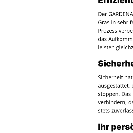
Effizie
Der GARDENA S
Gras in sehr f
Prozess verbe
das Aufkommen
leisten gleic
Sicherhe
Sicherheit ha
ausgestattet,
stoppen. Das 
verhindern, d
stets zuverläs
Ihr pers