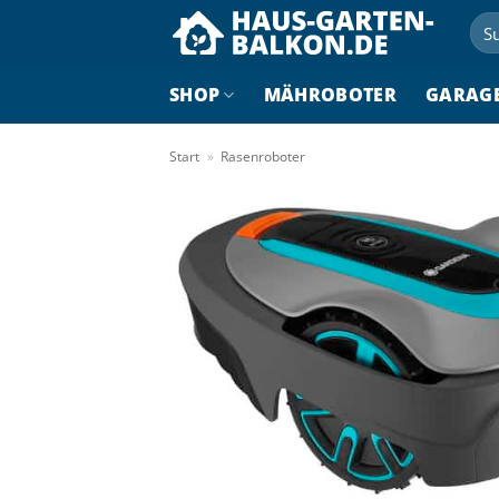
Zum
Suc
Inhalt
nac
springen
SHOP
MÄHROBOTER
GARAG
Start
»
Rasenroboter