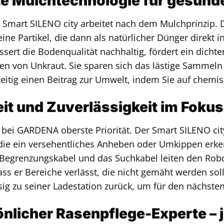
nte Mulchtechnologie für gesun
mart SILENO city arbeitet nach dem Mulchprinzip. D
eine Partikel, die dann als natürlicher Dünger direkt 
ssert die Bodenqualität nachhaltig, fördert ein dich
 von Unkraut. Sie sparen sich das lästige Sammeln
hzeitig einen Beitrag zur Umwelt, indem Sie auf chem
it und Zuverlässigkeit im Fokus
t bei GARDENA oberste Priorität. Der Smart SILENO ci
 die ein versehentliches Anheben oder Umkippen erk
Begrenzungskabel und das Suchkabel leiten den Robo
ass er Bereiche verlässt, die nicht gemäht werden sol
sig zu seiner Ladestation zurück, um für den nächsten 
önlicher Rasenpflege-Experte – j