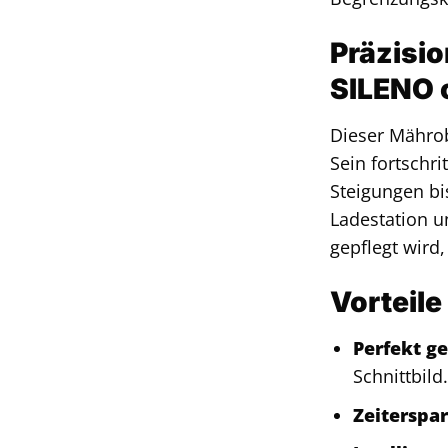
Präzisio
SILENO 
Dieser Mährob
Sein fortschr
Steigungen bi
Ladestation u
gepflegt wir
Vorteile
Perfekt ge
Schnittbild
Zeiterspa