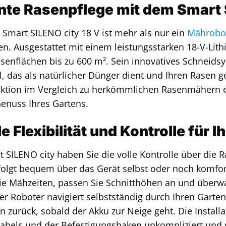
ente Rasenpflege mit dem Smart
mart SILENO city 18 V ist mehr als nur ein
Mährobo
ten. Ausgestattet mit einem leistungsstarken 18-V-Lit
asenflächen bis zu 600 m². Sein innovatives Schneidsy
, das als natürlicher Dünger dient und Ihren Rasen ge
ktion im Vergleich zu herkömmlichen Rasenmähern e
enuss Ihres Gartens.
 Flexibilität und Kontrolle für I
 SILENO city haben Sie die volle Kontrolle über die Ra
folgt bequem über das Gerät selbst oder noch komfo
ie Mähzeiten, passen Sie Schnitthöhen an und überw
Der Roboter navigiert selbstständig durch Ihren Garte
n zurück, sobald der Akku zur Neige geht. Die Installa
bels und der Befestigungshaken unkompliziert und sc