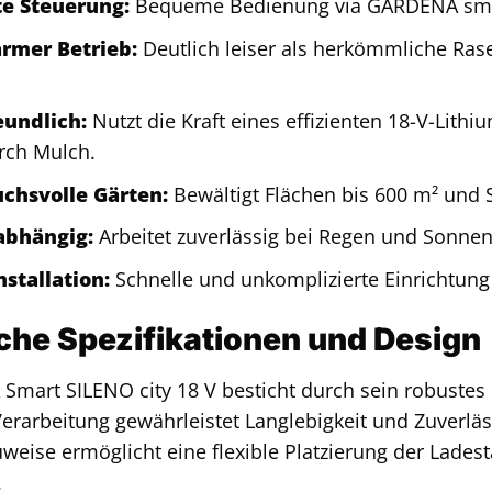
te Steuerung:
Bequeme Bedienung via GARDENA smar
rmer Betrieb:
Deutlich leiser als herkömmliche Ra
undlich:
Nutzt die Kraft eines effizienten 18-V-Lith
rch Mulch.
uchsvolle Gärten:
Bewältigt Flächen bis 600 m² und 
abhängig:
Arbeitet zuverlässig bei Regen und Sonnen
nstallation:
Schnelle und unkomplizierte Einrichtun
che Spezifikationen und Design
mart SILENO city 18 V besticht durch sein robustes
erarbeitung gewährleistet Langlebigkeit und Zuverläss
eise ermöglicht eine flexible Platzierung der Ladest
.