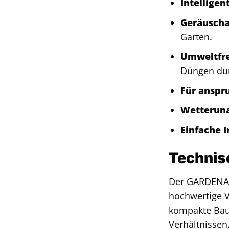
Intelligen
Geräuscha
Garten.
Umweltfre
Düngen du
Für anspr
Wetterun
Einfache I
Technis
Der GARDENA S
hochwertige V
kompakte Bauw
Verhältnissen