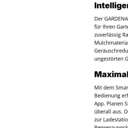
Intellig
Der GARDENA S
für Ihren Gar
zuverlässig R
Mulchmaterial
Geräuschredu
ungestörten G
Maximale
Mit dem Smart
Bedienung er
App. Planen S
überall aus. 
zur Ladestatio
Begrenzungska