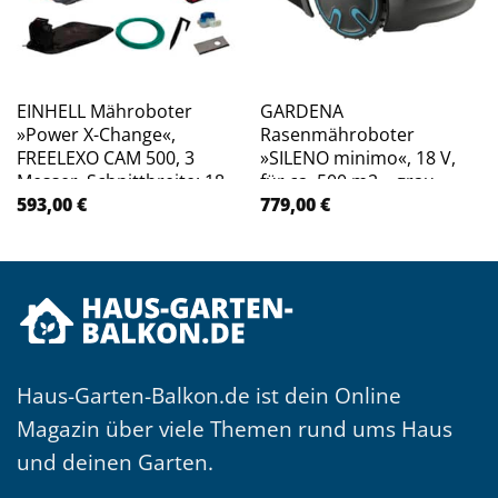
EINHELL Mähroboter
GARDENA
»Power X-Change«,
Rasenmähroboter
FREELEXO CAM 500, 3
»SILENO minimo«, 18 V,
Messer, Schnittbreite: 18
für ca. 500 m2 – grau
cm – rot
593,00
€
779,00
€
Haus-Garten-Balkon.de ist dein Online
Magazin über viele Themen rund ums Haus
und deinen Garten.