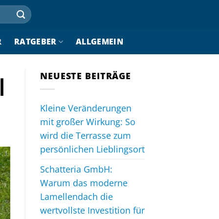
R
RATGEBER
ALLGEMEIN
NEUESTE BEITRÄGE
|
Kleine Veränderungen
mit großer Wirkung: So
wird die Terrasse zum
persönlichen Lieblingsort
Schatteria GmbH:
Warum das moderne
Lamellendach die
wertvollste Investition für