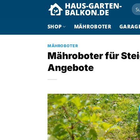
Zum
Suc
Inhalt
nac
springen
SHOP
MÄHROBOTER
GARAG
MÄHROBOTER
Mähroboter für Stei
Angebote