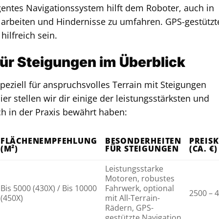
igentes Navigationssystem hilft dem Roboter, auch in
 arbeiten und Hindernisse zu umfahren. GPS-gestützt
ilfreich sein.
ür Steigungen im Überblick
eziell für anspruchsvolles Terrain mit Steigungen
ier stellen wir dir einige der leistungsstärksten und
ch in der Praxis bewährt haben:
FLÄCHENEMPFEHLUNG
BESONDERHEITEN
PREIS
(M²)
FÜR STEIGUNGEN
(CA. €)
Leistungsstarke
Motoren, robustes
Bis 5000 (430X) / Bis 10000
Fahrwerk, optional
2500 – 
(450X)
mit All-Terrain-
Rädern, GPS-
gestützte Navigation