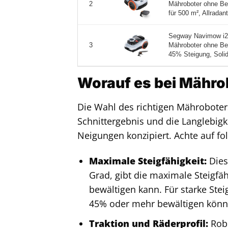
Mähroboter ohne Be
2
für 500 m², Allradantr
Segway Navimow i2
Mähroboter ohne Be
3
45% Steigung, Solid-
Worauf es bei Mähro
Die Wahl des richtigen Mähroboters
Schnittergebnis und die Langlebigke
Neigungen konzipiert. Achte auf fo
Maximale Steigfähigkeit:
Dies
Grad, gibt die maximale Steigfä
bewältigen kann. Für starke Ste
45% oder mehr bewältigen könn
Traktion und Räderprofil:
Robu