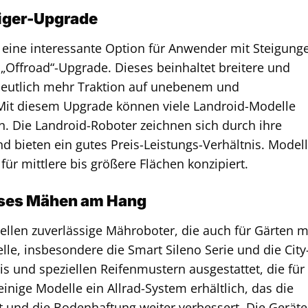
iger-Upgrade
 eine interessante Option für Anwender mit Steigung
„Offroad“-Upgrade. Dieses beinhaltet breitere und
 deutlich mehr Traktion auf unebenem und
Mit diesem Upgrade können viele Landroid-Modelle
n. Die Landroid-Roboter zeichnen sich durch ihre
 bieten ein gutes Preis-Leistungs-Verhältnis. Model
ür mittlere bis größere Flächen konzipiert.
oses Mähen am Hang
llen zuverlässige Mähroboter, die auch für Gärten m
le, insbesondere die Smart Sileno Serie und die City
is und speziellen Reifenmustern ausgestattet, die für
einige Modelle ein Allrad-System erhältlich, das die
ht und die Bodenhaftung weiter verbessert. Die Geräte