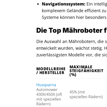
Navigationssystem:
Ein intell
komplexem Gelände effizient zu
Systeme können hier besonders h
Die Top Mähroboter f
Die Auswahl an Mährobotern, die sp
entwickelt wurden, wächst stetig. H
zuverlässigsten Modelle vor, die si
MAXIMALE
MODELLREIHE
STEIGFÄHIGKEIT
/ HERSTELLER
(%)
Husqvarna
Automower
45% (mit
430X/450X (oft
speziellen Rädern)
mit speziellen
Rädern)