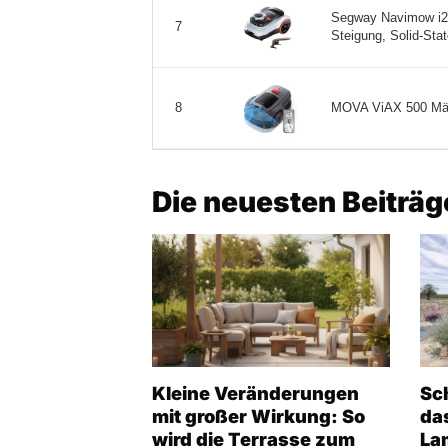
Segway Navimow i20
7
Steigung, Solid-State
MOVA ViAX 500 Mähr
8
Die neuesten Beiträg
Kleine Veränderungen
Sc
mit großer Wirkung: So
da
wird die Terrasse zum
La