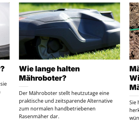
r?
Wie lange halten
Mä
Mähroboter?
Wi
sie
Mä
n
Der Mähroboter stellt heutzutage eine
praktische und zeitsparende Alternative
Sie
zum normalen handbetriebenen
her
Rasenmäher dar.
wüns