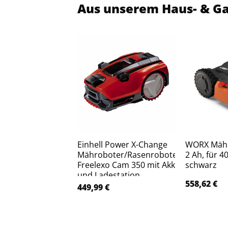
Aus unserem Haus- & G
Einhell Power X-Change
WORX Mähr
Mähroboter/Rasenroboter
2 Ah, für 4
Freelexo Cam 350 mit Akku
schwarz
und Ladestation
558,62
€
449,99
€