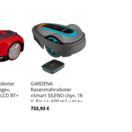
oboter
GARDENA
Yard Force
nge«,
Rasenmähroboter
Mähroboter/Ras
 LCD BT+
»Smart SILENO city«, 18
Compact 400RIS f
,
V, für ca. 600 m2 – grau
Mähflächen bis 4
 18 cm – rot
Bluetooth App
733,93
€
430,66
€