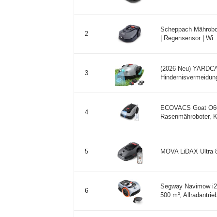
Scheppach Mährobot
2
| Regensensor | Wi .
(2026 Neu) YARDCAR
3
Hindernisvermeidung(
ECOVACS Goat O600
4
Rasenmähroboter, KI
MOVA LiDAX Ultra 8
5
Segway Navimow i20
6
500 m², Allradantrieb 