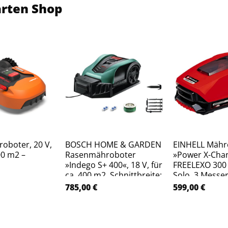
arten Shop
oboter, 20 V,
BOSCH HOME & GARDEN
EINHELL Mähr
00 m2 –
Rasenmähroboter
»Power X-Cha
»Indego S+ 400«, 18 V, für
FREELEXO 300
ca. 400 m2, Schnittbreite:
Solo, 3 Messer
19 cm – gruen
Schnittbreite:
785,00
€
599,00
€